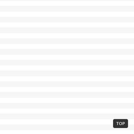
東京都世田谷区北沢2丁目7-14 / 03-5738-7673
E-mail:neostarminerva@gmail.com
TOP
Copyright © THEATER MINERVA 2013. All Rights Reserved.