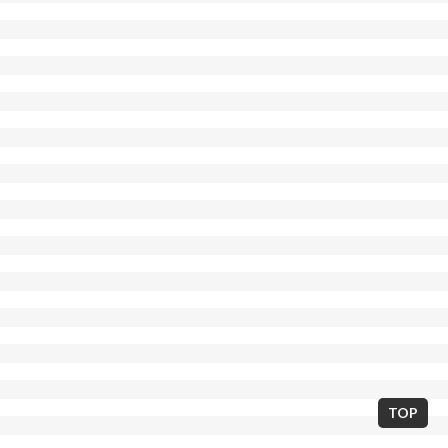
東京都世田谷区北沢2丁目7-14 / 03-5738-7673
E-mail:neostarminerva@gmail.com
TOP
Copyright © THEATER MINERVA 2013. All Rights Reserved.