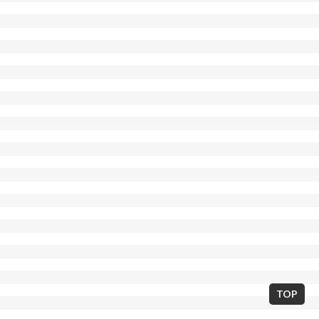
東京都世田谷区北沢2丁目7-14 / 03-5738-7673
E-mail:neostarminerva@gmail.com
TOP
Copyright © THEATER MINERVA 2013. All Rights Reserved.