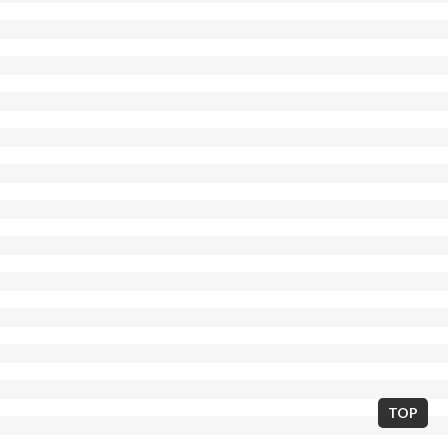
東京都世田谷区北沢2丁目7-14 / 03-5738-7673
E-mail:neostarminerva@gmail.com
TOP
Copyright © THEATER MINERVA 2013. All Rights Reserved.