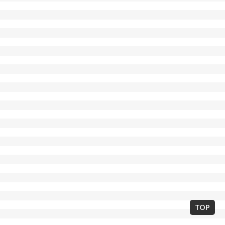
東京都世田谷区北沢2丁目7-14 / 03-5738-7673
E-mail:neostarminerva@gmail.com
TOP
Copyright © THEATER MINERVA 2013. All Rights Reserved.